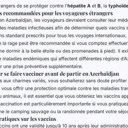
angers de se protéger contre l'
hépatite A
et
B
, la
typhoïd
ns recommandées pour les voyageurs étrangers
n Azerbaïdjan, les voyageurs devraient consulter leur méde
 des maladies infectieuses afin de déterminer quels vaccins 
ns standard prescrits pour tous les voyages internationaux, 
e la rage peut être recommandée si vous comptez effectuer 
e dormir à la belle étoile ou des promenades à pied). Il ex
 maladies endémiques qui affectent différentes régions d’A
r une prise préventive supplémentaire.
r se faire vacciner avant de partir en Azerbaïdjan
ys aux charmes variés, vous souhaiterez sans doute profit
r vous offrir une protection optimale contre les maladies tra
 animaux, il est essentiel que vous obteniez les vaccins ap
accination est particulièrement importante si vous pratiquez
me le camping sauvage ou la randonnée pendant votre séjou
atiques sur les vaccins
cins ont une validité jusqu’à 10 ans après leur administratio