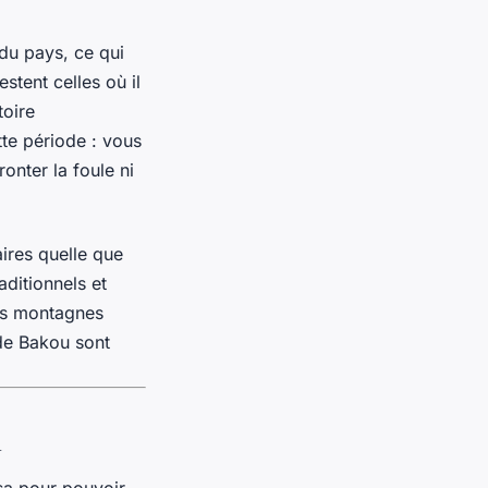
du pays, ce qui
estent celles où il
toire
tte période : vous
onter la foule ni
aires quelle que
aditionnels et
les montagnes
 de Bakou sont
n
sa pour pouvoir