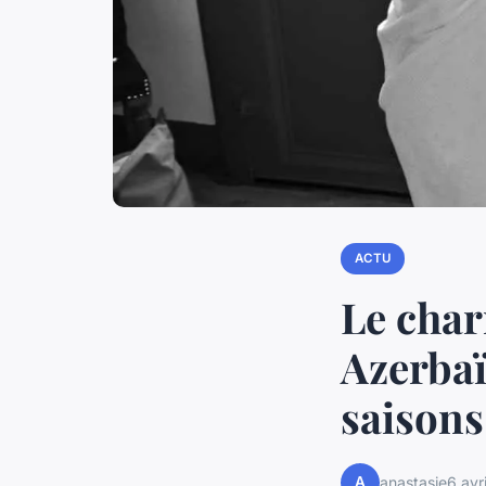
ACTU
Le char
Azerbaï
saisons
A
anastasie
6 avr