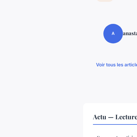
anast
A
Voir tous les artic
Actu — Lectur