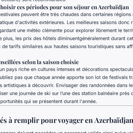
choisir ces périodes pour son séjour en Azerbaïdjan
estivales peuvent être très chaudes dans certaines régions 
pratique d'activités extérieures. Les meilleures saisons donc r
n gardant une météo clémente pour explorer librement le terri
e plus, les prix des hôtels diminuentgénéralement durant ce
de tarifs similaires aux hautes saisons touristiques sans affr
nseillées selon la saison choisie
 un pays riche en cultures intenses et décorations spectacul
oubliez pas que chaque année apporte son lot de festivals tr
 artistiques à découvrir. Envisager des randonnées dans 
ser une journée de ski sur l’une des station balnéaire près
ortunités qui se présentent durant l'année.
tés à remplir pour voyager en Azerbaïdja
angers doivent posséder un passeport valide ainsi qu’un vi