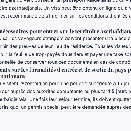
itoire azerbaïdjanais. Un visa peut être obtenu en ligne ou à 
il est recommandé de s’informer sur les conditions d'entrée 
écessaires pour entrer sur le territoire azerbaïdjan
visa, les voyageurs étrangers doivent présenter une pièce d'
rnir des preuves de leur lieu de résidence. Tous les visiteur
plir la feuille de trop-payés douaniers et payer une taxe sp
t conseillé de conserver tous ces documents en cas de contrô
nts sur les formalités d'entrée et de sortie du pays p
rnationaux
 visitent l’Azerbaïdjan pour une période supérieure à 15 jou
éjour auprès des autorités compétente au plus tard 5 jours a
zerbaïdjanais. Une fois leur séjour terminé, ils doivent quitte
 après quoi un permis spécial peut être demandée auprès des 