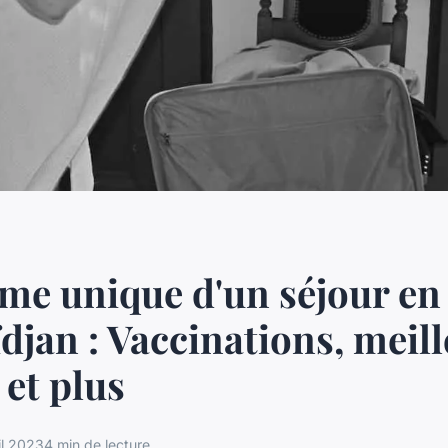
me unique d'un séjour en
djan : Vaccinations, meil
 et plus
il 2023
4 min de lecture