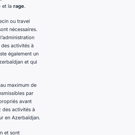
e
et la
rage
.
cin ou travel
sont nécessaires.
l’administration
des activités à
iste également un
zerbaïdjan et qui
er au maximum de
nsmissibles par
propriés avant
 des activités à
r en Azerbaïdjan.
n et sont