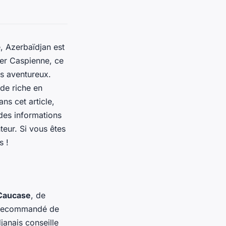
, Azerbaïdjan est
mer Caspienne, ce
rs aventureux.
nde riche en
ns cet article,
des informations
nteur. Si vous êtes
s !
Caucase
, de
st recommandé de
janais conseille