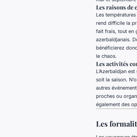
Les raisons de 
Les températures 
rend difficile la 
fait frais, tout e
azerbaïdjanais. D
bénéficierez donc 
le chaos.
Les activités co
L’Azerbaïdjan est
soit la saison. N’
autres événements
proches ou organi
également des opp
Les formali
Les voyageurs étr