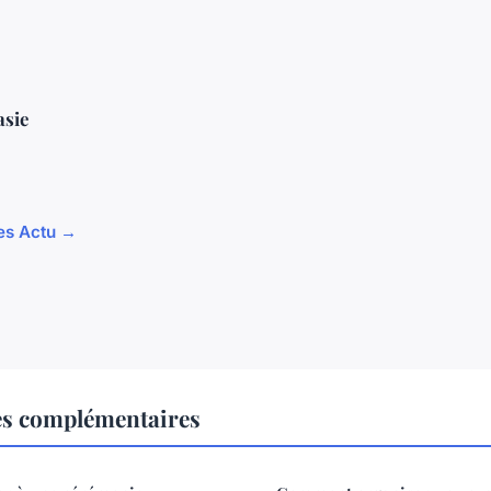
asie
les Actu →
es complémentaires