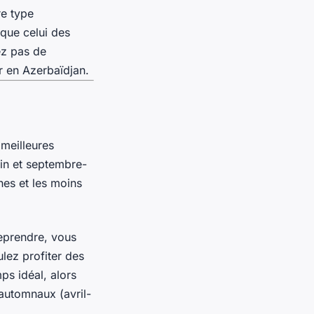
re type
 que celui des
ez pas de
r en Azerbaïdjan.
 meilleures
uin et septembre-
hes et les moins
reprendre, vous
lez profiter des
ps idéal, alors
 automnaux (avril-